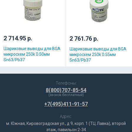
2 714.95 р.
2 761.76 р.
Шариковые выводы для BGA
Шариковые выводы для BGA
микросхем 250k 0.50мм
микросхем 250k 0.55мм
Sn63/Pb37
Sn63/Pb37
Телефоны:
8(800)707-85-54
(звонок бесплатный)
+7(495)411-91-57
Адрес:
м. Южная, Кировоградская ул., д 9, корп. 1 (ТЦ Лавка), второй
этаж, павильон 2-34