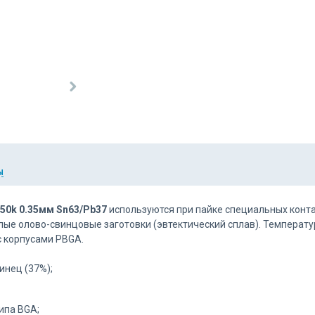
Ы
0k 0.35мм Sn63/Pb37
используются при пайке специальных конт
лые олово-свинцовые заготовки (эвтектический сплав). Температу
с корпусами PBGA.
инец (37%);
ипа BGA;