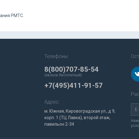
пания PMTC.
Телефоны:
Ост
8(800)707-85-54
(звонок бесплатный)
+7(495)411-91-57
Рас
Адрес:
м. Южная, Кировоградская ул., д 9,
корп. 1 (ТЦ Лавка), второй этаж,
Нажи
павильон 2-34
усл