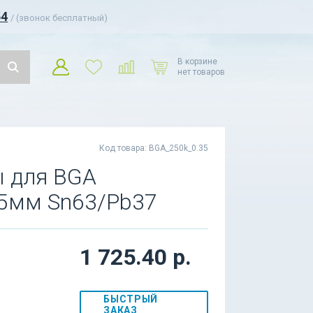
54
/ (звонок бесплатный)
В корзине
нет товаров
Код товара: BGA_250k_0.35
 для BGA
35мм Sn63/Pb37
1 725.40 р.
БЫСТРЫЙ
ЗАКАЗ