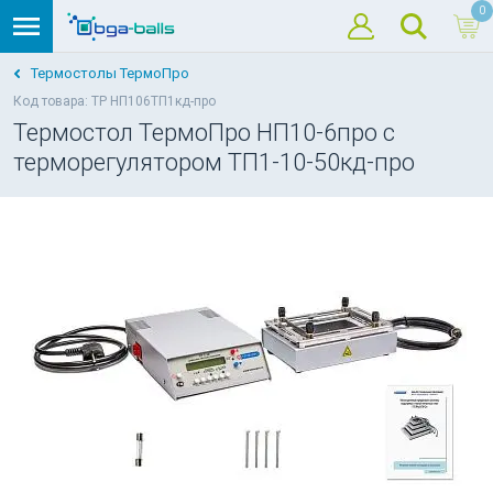
0
Термостолы ТермоПро
Код товара: TP НП106ТП1кд-про
Термостол ТермоПро НП10-6про с
терморегулятором ТП1-10-50кд-про