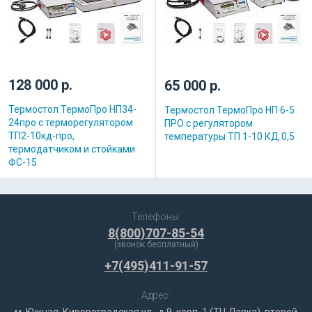
128 000 р.
65 000 р.
Термостол ТермоПро НП34-
Термостол ТермоПро НП 6-5
24про с терморегулятором
ПРО с регулятором
ТП2-10кд-про,
температуры ТП 1-10 КД 0,5
термодатчиком и стойками
ФС-15
Телефоны:
8(800)707-85-54
(звонок бесплатный)
+7(495)411-91-57
Адрес: